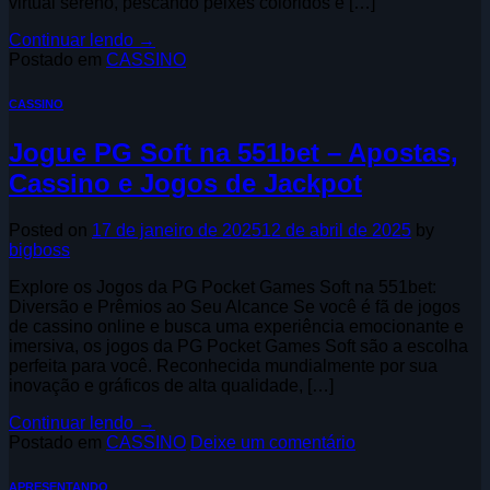
virtual sereno, pescando peixes coloridos e […]
Continuar lendo
→
Postado em
CASSINO
CASSINO
Jogue PG Soft na 551bet – Apostas,
Cassino e Jogos de Jackpot
Posted on
17 de janeiro de 2025
12 de abril de 2025
by
bigboss
Explore os Jogos da PG Pocket Games Soft na 551bet:
Diversão e Prêmios ao Seu Alcance Se você é fã de jogos
de cassino online e busca uma experiência emocionante e
imersiva, os jogos da PG Pocket Games Soft são a escolha
perfeita para você. Reconhecida mundialmente por sua
inovação e gráficos de alta qualidade, […]
Continuar lendo
→
Postado em
CASSINO
Deixe um comentário
APRESENTANDO