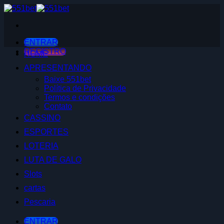
Skip
to
content
ENTRAR
REGISTRO
HOME
APRESENTANDO
Baixe 551bet
Política de Privacidade
Termos e condições
Contato
CASSINO
ESPORTES
LOTERIA
LUTA DE GALO
Slots
cartas
Pescaria
ENTRAR