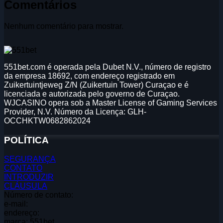
Comentários
Nenhum comentário para mostrar.
551bet.com é operada pela Dubet N.V., número de registro
da empresa 18692, com endereço registrado em
Zuikertuintjeweg Z/N (Zuikertuin Tower) Curaçao e é
licenciada e autorizada pelo governo de Curaçao.
WJCASINO opera sob a Master License of Gaming Services
Provider, N.V. Número da Licença: GLH-
OCCHKTW0682862024
POLÍTICA
SEGURANÇA
CONTATO
INTRODUZIR
CLÁUSULA
Número de contato:
e-mail:
endereço:
marca: 551bet