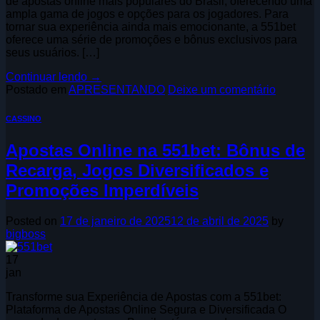
de apostas online mais populares do Brasil, oferecendo uma
ampla gama de jogos e opções para os jogadores. Para
tornar sua experiência ainda mais emocionante, a 551bet
oferece uma série de promoções e bônus exclusivos para
seus usuários. […]
Continuar lendo
→
Postado em
APRESENTANDO
Deixe um comentário
CASSINO
Apostas Online na 551bet: Bônus de
Recarga, Jogos Diversificados e
Promoções Imperdíveis
Posted on
17 de janeiro de 2025
12 de abril de 2025
by
bigboss
17
jan
Transforme sua Experiência de Apostas com a 551bet:
Plataforma de Apostas Online Segura e Diversificada O