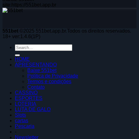
site:https://551bet.app.br
551bet
©2025 551bet.app.br.Todos os direitos reservados.
18+ ver:1.4.6(1P)
HOME
APRESENTANDO
Baixe 551bet
Política de Privacidade
Termos e condições
Contato
CASSINO
ESPORTES
LOTERIA
LUTA DE GALO
Slots
cartas
Pescaria
-
Newsletter